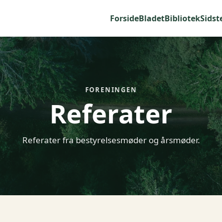
Forside
Bladet
Bibliotek
Sidst
FORENINGEN
Referater
Referater fra bestyrelsesmøder og årsmøder.