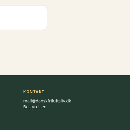
KONTAKT
mail@danskfriluftsliv.dk
Bestyrelsen