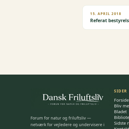
15. APRIL 2018
Referat bestyre
SIDER
Forside
Bliv m
Bladet
Bibliot
Forum for natur og friluftsliv —
Sidste 
netværk for vejledere og undervisere i
Kontak