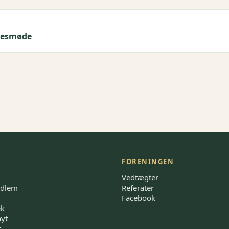
lsesmøde
FORENINGEN
Vedtægter
edlem
Referater
Facebook
ek
nyt
t